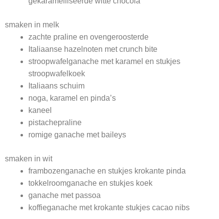
gekaramelliseerde witte chocola
smaken in melk
zachte praline en ovengeroosterde
Italiaanse hazelnoten met crunch bite
stroopwafelganache met karamel en stukjes
stroopwafelkoek
Italiaans schuim
noga, karamel en pinda’s
kaneel
pistachepraline
romige ganache met baileys
smaken in wit
frambozenganache en stukjes krokante pinda
tokkelroomganache en stukjes koek
ganache met passoa
koffieganache met krokante stukjes cacao nibs